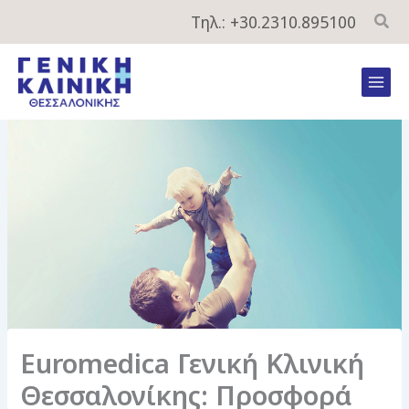
Μετάβαση
Τηλ.: +30.2310.895100
στο
περιεχόμενο
Mai
Men
Euromedica Γενική Κλινική
Θεσσαλονίκης: Προσφορά