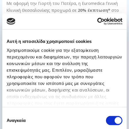
Με αφορμή την Γιορτή του Πατέρα, η Euromedica Γενική
Κλινική Θεσσαλονίκης προχωρά σε
20% έκπτωση*
στο
μαιευτικό
της
τμήμα
. Για να εξασφαλιστεί η εν λόγω
έκπτωση, απαιτείται πληρωμή
προκαταβολής 10%
του
συνολικού πακέτου αποκλειστικά κατά το διάστημα 22-
30/6/2021.
Αυτή η ιστοσελίδα χρησιμοποιεί cookies
Χρησιμοποιούμε cookie για την εξατομίκευση
περιεχομένου και διαφημίσεων, την παροχή λειτουργιών
κοινωνικών μέσων και την ανάλυση της
Οι τρόποι πληρωμής είναι οι ακόλουθοι:
μετρητοίς
ή με
επισκεψιμότητάς μας. Επιπλέον, μοιραζόμαστε
τραπεζική κατάθεση
(στη δεύτερη περίπτωση είναι
πληροφορίες που αφορούν τον τρόπο που
υποχρεωτική η αποστολή του αποδεικτικού κατάθεσης
χρησιμοποιείτε τον ιστότοπό μας με συνεργάτες
στη
Γραμματεία Μαιευτικού
στο
κοινωνικών μέσων, διαφήμισης και αναλύσεων, οι
materinity.sec.gc@euromedica.gr), ενώ στην αιτιολογία
οποίοι ενδεχομένως να τις συνδυάσουν με άλλες
πρέπει να αναγράφεται το πλήρες ονοματεπώνυμο της
πληροφορίες που τους έχετε παραχωρήσει ή τις οποίες
επιτόκου. Επίσης, στο email που θα αποσταλεί θα πρέπει
έχουν συλλέξει σε σχέση με την από μέρους σας χρήση
να περιλαμβάνονται οπωσδήποτε το
πλήρες
Επιλογή
των υπηρεσιών τους.
ονοματεπώνυμο
της επιτόκου, το πακέτο τοκετού που
Αναγκαία
συγκατάθεσης
την ενδιαφέρει και τηλέφωνο επικοινωνίας, για να