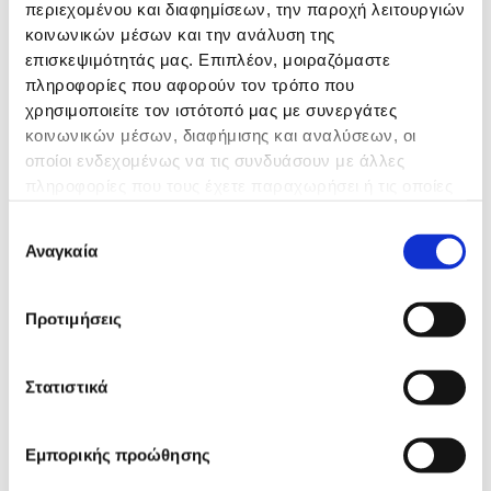
ΓΕΝΙΚΗ ΟΥΡΩΝ
περιεχομένου και διαφημίσεων, την παροχή λειτουργιών
κοινωνικών μέσων και την ανάλυση της
επισκεψιμότητάς μας. Επιπλέον, μοιραζόμαστε
ΟΜΑΔΑ ΑΙΜΑΤΟΣ
πληροφορίες που αφορούν τον τρόπο που
χρησιμοποιείτε τον ιστότοπό μας με συνεργάτες
κοινωνικών μέσων, διαφήμισης και αναλύσεων, οι
Rhesus
οποίοι ενδεχομένως να τις συνδυάσουν με άλλες
πληροφορίες που τους έχετε παραχωρήσει ή τις οποίες
HbsAg
έχουν συλλέξει σε σχέση με την από μέρους σας χρήση
Επιλογή
των υπηρεσιών τους.
Αναγκαία
συγκατάθεσης
HCV
Προτιμήσεις
HIV
Στατιστικά
ΗΛΕΚΤΡΟΦΟΡΗΣΗ ΑΙΜΟΣΦΑΙΡΙΝΗΣ
Εμπορικής προώθησης