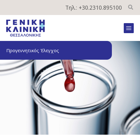
Μετάβαση
Τηλ.: +30.2310.895100
στο
περιεχόμενο
Mai
Men
Προγεννητικός Έλεγχος