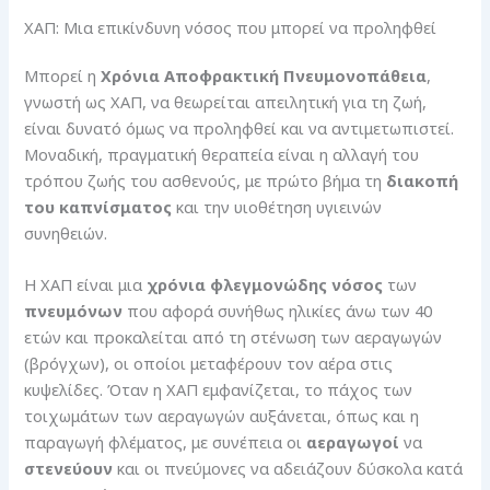
ΧΑΠ: Μια επικίνδυνη νόσος που μπορεί να προληφθεί
Μπορεί η
Χρόνια Αποφρακτική Πνευμονοπάθεια
,
γνωστή ως ΧΑΠ, να θεωρείται απειλητική για τη ζωή,
είναι δυνατό όμως να προληφθεί και να αντιμετωπιστεί.
Μοναδική, πραγματική θεραπεία είναι η αλλαγή του
τρόπου ζωής του ασθενούς, με πρώτο βήμα τη
διακοπή
του καπνίσματος
και την υιοθέτηση υγιεινών
συνηθειών.
Η ΧΑΠ είναι μια
χρόνια φλεγμονώδης νόσος
των
πνευμόνων
που αφορά συνήθως ηλικίες άνω των 40
ετών και προκαλείται από τη στένωση των αεραγωγών
(βρόγχων), οι οποίοι μεταφέρουν τον αέρα στις
κυψελίδες. Όταν η ΧΑΠ εμφανίζεται, το πάχος των
τοιχωμάτων των αεραγωγών αυξάνεται, όπως και η
παραγωγή φλέματος, με συνέπεια οι
αεραγωγοί
να
στενεύουν
και οι πνεύμονες να αδειάζουν δύσκολα κατά