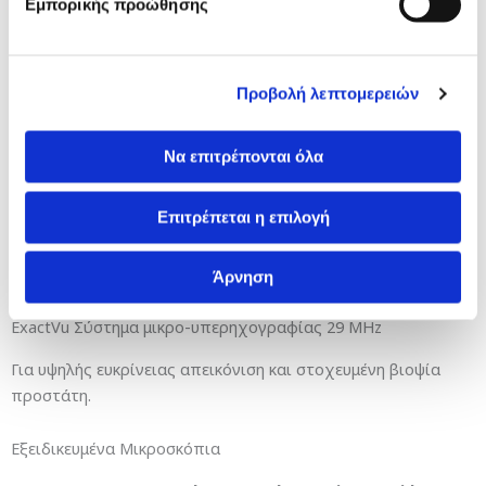
Εμπορικής προώθησης
1 3D λαπαροσκοπικός της Karl Storz
1 Ουρολογικός της Karl Storz, full HD
1 λαπαροσκοπικός της Covidien
Προβολή λεπτομερειών
Αρθροσκοπικοί Πύργοι (2)
Να επιτρέπονται όλα
1 πύργος της Arthrex
1 πύργος της Stryker
Επιτρέπεται η επιλογή
Ψηφιακό Σύστημα
1 σύγχρονο ψηφιακό σύστημα: NAV3i της Stryker
Άρνηση
ExactVu Σύστημα μικρο-υπερηχογραφίας 29 MHz
Για υψηλής ευκρίνειας απεικόνιση και στοχευμένη βιοψία
προστάτη.
Εξειδικευμένα Μικροσκόπια