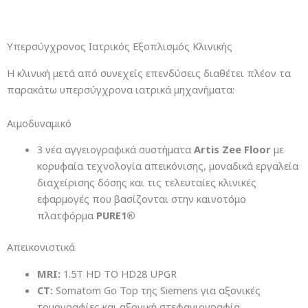
Υπερσύγχρονος Ιατρικός Εξοπλισμός Κλινικής
Η κλινική μετά από συνεχείς επενδύσεις διαθέτει πλέον τα
παρακάτω υπερσύγχρονα ιατρικά μηχανήματα:
Αιμοδυναμικό
3 νέα αγγειογραφικά συστήματα
Artis Zee Floor
με
κορυφαία τεχνολογία απεικόνισης, μοναδικά εργαλεία
διαχείρισης δόσης και τις τελευταίες κλινικές
εφαρμογές που βασίζονται στην καινοτόμο
πλατφόρμα
PURE1®
Απεικονιστικά
MRI:
1.5T HD TO HD28 UPGR
CT:
Somatom Go Top της Siemens για αξονικές
τομογραφίες και αξονική στεφανιογραφία