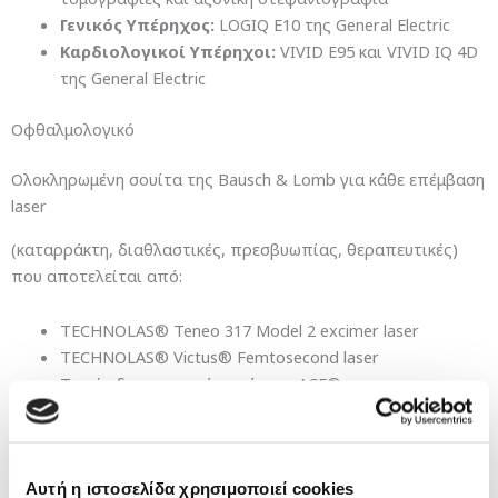
Γενικός Υπέρηχος:
LOGIQ E10 της General Electric
Καρδιολογικοί Υπέρηχοι:
VIVID E95 και VIVID IQ 4D
της General Electric
Οφθαλμολογικό
Ολοκληρωμένη σουίτα της Bausch & Lomb για κάθε επέμβαση
laser
(καταρράκτη, διαθλαστικές, πρεσβυωπίας, θεραπευτικές)
που αποτελείται από:
TECHNOLAS® Teneo 317 Model 2 excimer laser
TECHNOLAS® Victus® Femtosecond laser
Το νέο διαγνωστικό μηχάνημα ACE®
Τμήμα Προγεννητικού Ελέγχου
Το τμήμα διαθέτει την
πιο σύγχρονη συσκευή
Αυτή η ιστοσελίδα χρησιμοποιεί cookies