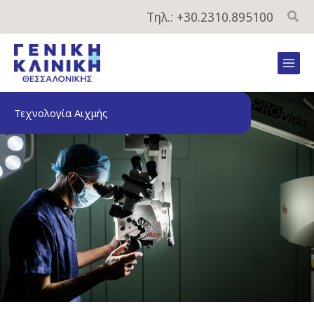
Μετάβαση
Τηλ.: +30.2310.895100
στο
περιεχόμενο
Mai
Men
Τεχνολογία Αιχμής