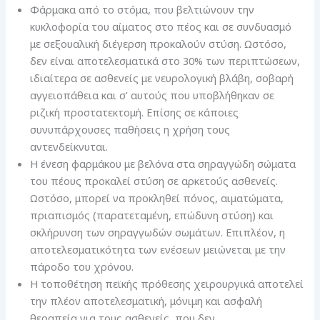
Φάρμακα από το στόμα, που βελτιώνουν την
κυκλοφορία του αίματος στο πέος και σε συνδυασμό
με σεξουαλική διέγερση προκαλούν στύση. Ωστόσο,
δεν είναι αποτελεσματικά στο 30% των περιπτώσεων,
ιδιαίτερα σε ασθενείς με νευρολογική βλάβη, σοβαρή
αγγειοπάθεια και σ’ αυτούς που υποβλήθηκαν σε
ριζική προστατεκτομή. Επίσης σε κάποιες
συνυπάρχουσες παθήσεις η χρήση τους
αντενδείκνυται.
Η ένεση φαρμάκου με βελόνα στα σηραγγώδη σώματα
του πέους προκαλεί στύση σε αρκετούς ασθενείς.
Ωστόσο, μπορεί να προκληθεί πόνος, αιματώματα,
πριαπισμός (παρατεταμένη, επώδυνη στύση) και
σκλήρυνση των σηραγγωδών σωμάτων. Επιπλέον, η
αποτελεσματικότητα των ενέσεων μειώνεται με την
πάροδο του χρόνου.
Η τοποθέτηση πεϊκής πρόθεσης χειρουργικά αποτελεί
την πλέον αποτελεσματική, μόνιμη και ασφαλή
θεραπεία για τους ασθενείς, που δεν