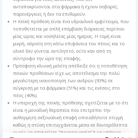
ανταποκρίνονται στα φάρμακα ή έχουν σοβαρές
παρενέργειες ή δεν τα επιθυμούν.
Η πεϊκή πρόθεση είναι ένα υδραυλικό εμφύτευμα, που
τοποθετείται με απλή επέμβαση διάρκειας περίπου
μίας ώρας και νοσηλείας μίας ημέρας. Η τομή είναι
μικρή, αόρατη στη κάτω επιφάνεια του πέους και το
υλικό δεν γίνεται αντιληπτό, ούτε καν από τη
σύντροφο την ώρα της επαφής.
Πρόσφατη κλινική μελέτη απέδειξε ότι η τοποθέτηση
πεϊκών προθέσεων είχε ως αποτέλεσμα την πολύ
μεγαλύτερη ικανοποίηση των ανδρών (93%) σε
σύγκριση με τα φάρμακα (51%) και τις ενέσεις στο
πέος (40%).
Η υπεροχή της πεϊκής πρόθεσης σχετίζεται με το ότι
είναι η μοναδική θεραπεία που επιτρέπει την
αυθόρμητη σεξουαλική επαφή οποιαδήποτε στιγμή
καθώς η στύση επιτυγχάνεται μέσα σε δευτερόλεπτα
χωρίς να απαιτείται “προετοιμασία” ή να υπάρχει