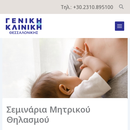
Μετάβαση
Τηλ.: +30.2310.895100
στο
περιεχόμενο
Mai
Men
Σεμινάρια Μητρικού
Θηλασμού