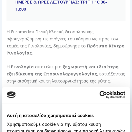
ΗΜΕΡΕΣ & ΩΡΕΣ ΛΕΙΤΟΥΡΓΙΑΣ: ΤΡΙΤΗ 10:00-
13:00
Η Euromedica Γενική Κλινική Θεσσαλονίκης
αφουγκραζόμενη τις ανάγκες του κόσμου ως προς τον
τομέα της Ρινολογίας, δημιούργησε το
Πρότυπο Κέντρο
Ρινολογίας
.
Η
Ρινολογία
αποτελεί μια
ξεχωριστή και ιδιαίτερη
εξειδίκευση της Ωτορινολαρυγγολογίας
, εστιάζοντας
στην αισθητική και τη λειτουργικότητας της μύτης.
· Η μύτη αποτελεί ταυτόχρονα κεντρικό χαρακτηριστικό
του προσώπου, συντελώντας στην έκφραση και την
αρμονία του και βασικό φίλτρο της ανώτερης
Αυτή η ιστοσελίδα χρησιμοποιεί cookies
αναπνευστικής οδού με ρόλο τον καθαρισμό, την
εφύγρανση και τη θέρμανση του εισπνεόμενου αέρα
Χρησιμοποιούμε cookie για την εξατομίκευση
περιεχομένου και διαφημίσεων, την παροχή λειτουργιών