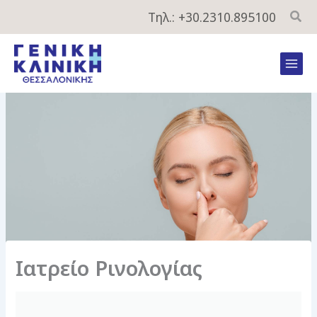
Μετάβαση
Τηλ.: +30.2310.895100
στο
περιεχόμενο
Mai
Men
Ιατρείο Ρινολογίας