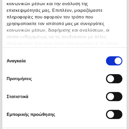
κοινωνικών μέσων και την ανάλυση της
επισκεψιμότητάς μας. Επιπλέον, μοιραζόμαστε
Λήψη
Λήψη
Λήψη
Λήψη
πληροφορίες που αφορούν τον τρόπο που
χρησιμοποιείτε τον ιστότοπό μας με συνεργάτες
κοινωνικών μέσων, διαφήμισης και αναλύσεων, οι
οποίοι ενδεχομένως να τις συνδυάσουν με άλλες
Γενικές Πληροφορίες
πληροφορίες που τους έχετε παραχωρήσει ή τις οποίες
Σχετικά με Εμάς
έχουν συλλέξει σε σχέση με την από μέρους σας χρήση
Επιλογή
των υπηρεσιών τους.
Τμήματα
Αναγκαία
συγκατάθεσης
International Patients
Καριέρα
Προτιμήσεις
Επικοινωνία
Στατιστικά
Επικοινωνία
Μαρίας Κάλλας 11 & Γραβιάς 2 546 45, Θεσσαλονίκη
Εμπορικής προώθησης
Τηλ.: +30.2310.895100
info.geniki@imitheamg.gr