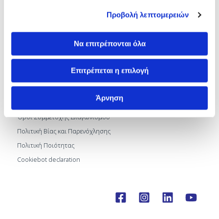
Αρ. Γ.Ε.ΜΗ.: 183786001000
Προβολή λεπτομερειών
Όροι και Πολιτικές
Να επιτρέπονται όλα
Προστασία Προσωπικών Δεδομένων
Επιτρέπεται η επιλογή
Ποιότητα και Ασφάλεια
Πολιτική Cookies
Άρνηση
Όροι χρήσης ιστότοπου
Όροι Συμμετοχής Διαγωνισμού
Πολιτική Βίας και Παρενόχλησης
Πολιτική Ποιότητας
Cookiebot declaration