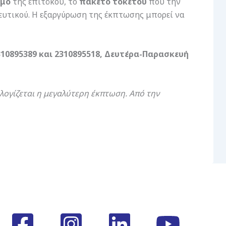
υμο
της επιτόκου, το
πακέτο τοκετού
που την
ιευτικού. Η εξαργύρωση της έκπτωσης μπορεί να
310895389 και 2310895518, Δευτέρα-Παρασκευή
ολογίζεται η μεγαλύτερη έκπτωση.
Από την