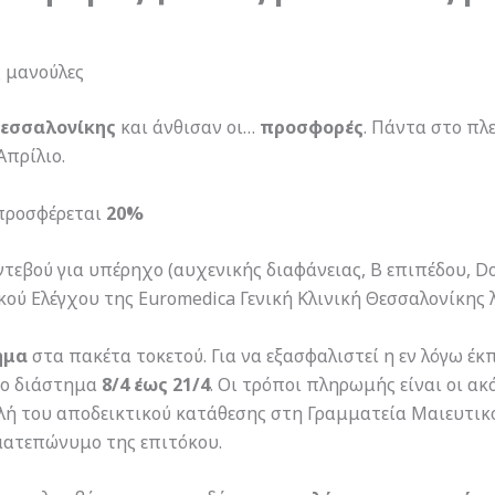
ς μανούλες
Θεσσαλονίκης
και άνθισαν οι…
προσφορές
. Πάντα στο πλ
Απρίλιο.
ροσφέρεται
20%
ντεβού για υπέρηχο (αυχενικής διαφάνειας, Β επιπέδου, D
ού Ελέγχου της Euromedica Γενική Κλινική Θεσσαλονίκης 
ήμα
στα πακέτα τοκετού. Για να εξασφαλιστεί η εν λόγω έ
το διάστημα
8/4 έως 21/4
. Οι τρόποι πληρωμής είναι οι ακ
 του αποδεικτικού κατάθεσης στη Γραμματεία Μαιευτικού 
οματεπώνυμο της επιτόκου.