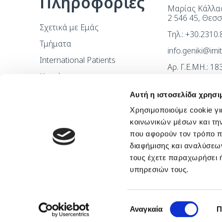
Πληροφορίες
Μαρίας Κάλλας
2 546 45, Θεσ
Σχετικά με Εμάς
Τηλ.: +30.2310
Τμήματα
info.geniki@im
International Patients
Αρ. Γ.Ε.ΜΗ.: 1
Καριέρα
Επικοινωνία
Αυτή η ιστοσελίδα χρησι
Χρησιμοποιούμε cookie γι
κοινωνικών μέσων και τη
που αφορούν τον τρόπο π
διαφήμισης και αναλύσεων
τους έχετε παραχωρήσει ή
υπηρεσιών τους.
Επιλογή
Αναγκαία
Π
συγκατάθεσης
Copyright © 2026 by Imithea Medical Group