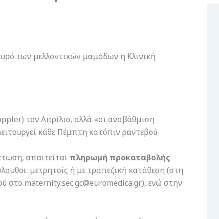
ευρό των μελλοντικών μαμάδων η Κλινική
oppler) τον Απρίλιο, αλλά και αναβάθμιση
λειτουργεί κάθε Πέμπτη κατόπιν ραντεβού.
κπτωση, απαιτείται
πληρωμή προκαταβολής
όλουθοι: μετρητοίς ή με τραπεζική κατάθεση (στη
στο maternity.sec.gc@euromedica.gr), ενώ στην