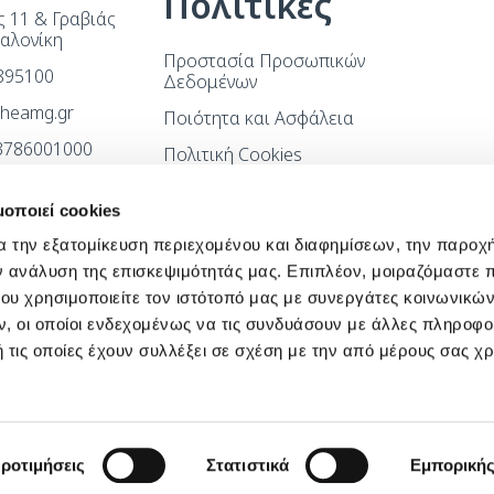
Πολιτικές
 11 & Γραβιάς
σαλονίκη
Προστασία Προσωπικών
.895100
Δεδομένων
itheamg.gr
Ποιότητα και Ασφάλεια
83786001000
Πολιτική Cookies
Όροι χρήσης ιστότοπου
μοποιεί cookies
Όροι Συμμετοχής
α την εξατομίκευση περιεχομένου και διαφημίσεων, την παροχ
Διαγωνισμού
ν ανάλυση της επισκεψιμότητάς μας. Επιπλέον, μοιραζόμαστε 
Πολιτική Βίας και
ου χρησιμοποιείτε τον ιστότοπό μας με συνεργάτες κοινωνικώ
Παρενόχλησης
, οι οποίοι ενδεχομένως να τις συνδυάσουν με άλλες πληροφο
Πολιτική Ποιότητας
 τις οποίες έχουν συλλέξει σε σχέση με την από μέρους σας χ
Cookiebot declaration
ροτιμήσεις
Στατιστικά
Εμπορική