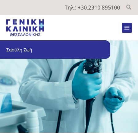
Μετάβαση
Τηλ.: +30.2310.895100
στο
περιεχόμενο
Mai
Men
Σαούλη Ζωή