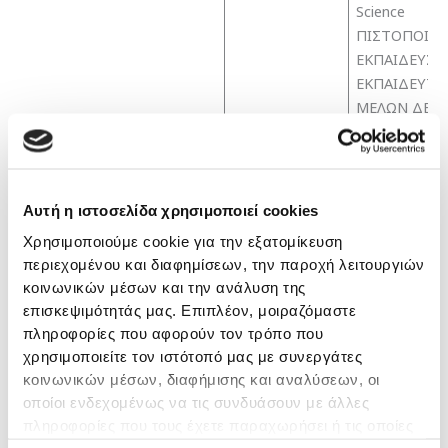
Science
ΠΙΣΤΟΠΟΙΗΤ
ΕΚΠΑΙΔΕΥΣΗ
ΕΚΠΑΙΔΕΥΤ
ΜΕΛΩΝ ΔΕΠ 
ΤΟ ΕΤΟΣ 200
2007
ΔΙΔΑΚΤΩΡ
ΙΑΤΡΙΚΗΣ Σ
Αυτή η ιστοσελίδα χρησιμοποιεί cookies
Μετεκπαίδευση
ΑΠΘ ΜΕ ΘΕ
Χρησιμοποιούμε cookie για την εξατομίκευση
ΔΙΔΑΚΤΟΡΙΚ
περιεχομένου και διαφημίσεων, την παροχή λειτουργιών
ΔΙΑΤΡΙΒΗΣ:
κοινωνικών μέσων και την ανάλυση της
‘ΣΥΓΧΡΟΝΗ
επισκεψιμότητάς μας. Επιπλέον, μοιραζόμαστε
ΕΚΦΡΑΣΗ Τ
πληροφορίες που αφορούν τον τρόπο που
ΔΕΙΚΤΩΝ CD
χρησιμοποιείτε τον ιστότοπό μας με συνεργάτες
CD19 ΣΤΑ
κοινωνικών μέσων, διαφήμισης και αναλύσεων, οι
ΛΕΜΦΟΚΥΤΤ
οποίοι ενδεχομένως να τις συνδυάσουν με άλλες
ΦΥΣΙΟΛΟΓΙ
πληροφορίες που τους έχετε παραχωρήσει ή τις οποίες
ΑΤΟΜΩΝ’.