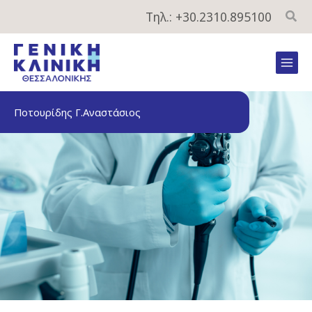
Μετάβαση
Τηλ.: +30.2310.895100
στο
περιεχόμενο
Mai
Men
Ποτουρίδης Γ.Αναστάσιος