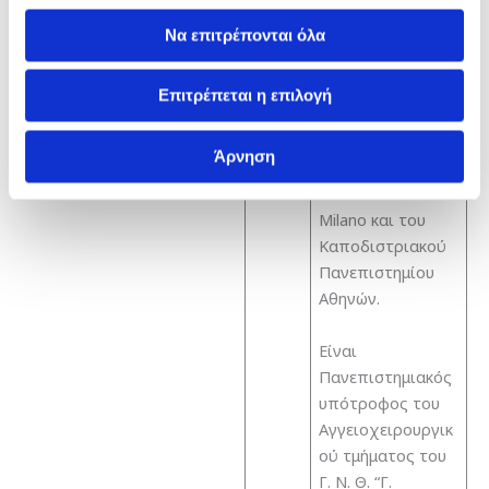
σπουδές (MSc)
Να επιτρέπονται όλα
στην Ενδαγγειακή
Χειρουργική του
Διακρατικού
Επιτρέπεται η επιλογή
Προγράμματος
των
Άρνηση
Πανεπιστημίων
του Bicocca –
Milano και του
Καποδιστριακού
Πανεπιστημίου
Αθηνών.
Είναι
Πανεπιστημιακός
υπότροφος του
Αγγειοχειρουργικ
ού τμήματος του
Γ. Ν. Θ. “Γ.