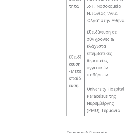
τητα:
ιο Γ. Νοσοκομείο
Ν. Ιωνίας “Αγία
Όλγα” στην Αθήνα
Εξειδίκευση σε
σύγχρονες &
ελάχιστα
επεμβατικές
Εξειδί
θεραπείες
κευση
αγγειακών
-Μετε
παθήσεων
κπαίδ
ευση:
University Hospital
Paracelsus της
Νυρεμβέργης
(PMU), Γερμανία
Εργασιακή Εμπειρία