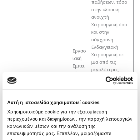
παθήσεων, τόσο
στην κλασική
ανοιχτή
Χειρουργική όσο
και στην
σύγχρονη
Ενδαγγειακή
Εργασ
Χειρουργική σε
ιακή
μια από τις
Εμπει
μεγαλύτερες
ρία:
Αγγειοχειρουργικ
ές κλινικές της
Ελλάδας στο
Κωνσταντοπούλε
Αυτή η ιστοσελίδα χρησιμοποιεί cookies
ιο Γ. Νοσοκομείο
Χρησιμοποιούμε cookie για την εξατομίκευση
Ν. Ιωνίας “Αγία
περιεχομένου και διαφημίσεων, την παροχή λειτουργιών
Όλγα” στην
κοινωνικών μέσων και την ανάλυση της
Αθήνα.
επισκεψιμότητάς μας. Επιπλέον, μοιραζόμαστε