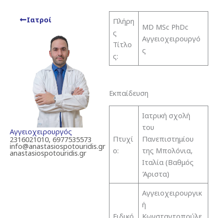
Ιατροί
Πλήρη
MD MSc PhDc
ς
Αγγειοχειρουργό
Τίτλο
ς
ς:
Εκπαίδευση
Ιατρική σχολή
του
Αγγειοχειρουργός
Πτυχί
Πανεπιστημίου
2316021010, 6977535573
info@anastasiospotouridis.gr
ο:
της Μπολόνια,
anastasiospotouridis.gr
Ιταλία (Βαθμός
Άριστα)
Αγγειοχειρουργικ
ή
Ειδικό
Κωνσταντοπούλε