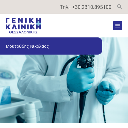
Μετάβαση
Τηλ.: +30.2310.895100
στο
περιεχόμενο
Mai
Men
Μουτούδης Νικόλαος