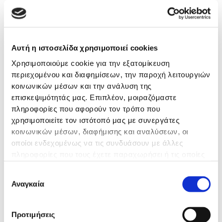
ΕΛΕΓΧΟΣ ,
ΑΓΓΕΙΟΠΛΑΣ
ΤΩΝ ΣΤΕΦΑΝ
Μετεκπαίδευση
ΑΡΤΗΡΙΩΝ
Αυτή η ιστοσελίδα χρησιμοποιεί cookies
,ΤΟΠΟΘΕΤΗ
Χρησιμοποιούμε cookie για την εξατομίκευση
ΒΗΜΑΤΟΔΟ
περιεχομένου και διαφημίσεων, την παροχή λειτουργιών
ΓΝΝ ΠΑΠΑΝ
κοινωνικών μέσων και την ανάλυση της
– POLICLINIC
επισκεψιμότητάς μας. Επιπλέον, μοιραζόμαστε
ORSOLA MAL
πληροφορίες που αφορούν τον τρόπο που
BOLOGNA
χρησιμοποιείτε τον ιστότοπό μας με συνεργάτες
κοινωνικών μέσων, διαφήμισης και αναλύσεων, οι
οποίοι ενδεχομένως να τις συνδυάσουν με άλλες
Εργασιακή Εμπειρία
πληροφορίες που τους έχετε παραχωρήσει ή τις οποίες
έχουν συλλέξει σε σχέση με την από μέρους σας χρήση
ΚΑΡΔΙΟΛΟΓΙΚΗ
Επιλογή
των υπηρεσιών τους.
Αναγκαία
ΚΛΙΝΙΚΗ Β
συγκατάθεσης
ΝΟΣΟΚΟΜΕΙΟΥ
ΙΚΑ
Προτιμήσεις
1992 –
ΘΕΣΣΑΛΟΝΙΚΗΣ