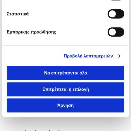
2006
ΕΠΙΜΕΛΗΤΗΣ
ΕΝΤΑΤΙΚΗΣ
Στατιστικά
ΜΟΝΑΔΟΣ ,
ΚΑΡΔΙΟΛΟΓΙΚΟΥ
Εμπορικής προώθησης
ΤΜΗΜΑΤΟΣ.
ΑΙΜΟΔΥΝΑΜΙΚΟ
1992 –
ΕΡΓΑΣΤΗΡΙΟ
Προβολή λεπτομερειών
ΣΗΜΕΡΑ
ΓΕΝΙΚΗΣ
ΚΛΙΝΙΚΗΣ
Να επιτρέπονται όλα
Επιτρέπεται η επιλογή
Ξένες
ΑΓΓΛΙΚΑ –
γλώσσες
ΙΤΑΛΙΚΑ
Άρνηση