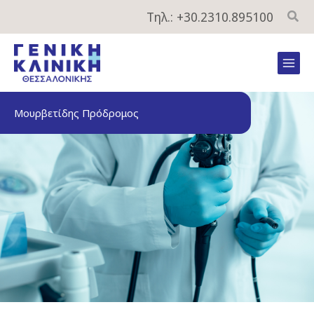
Μετάβαση
Τηλ.: +30.2310.895100
στο
περιεχόμενο
Mai
Men
Μουρβετίδης Πρόδρομος