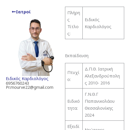
Ιατροί
Πλήρη
ς
Ειδικός
Τίτλο
Καρδιολόγος
ς:
Εκπαίδευση
Δ.Π.Θ. Ιατρική
Πτυχί
Αλεξανδρούπολη
Ειδικός Καρδιολόγος
ο:
ς 2010- 2016
6956760243
Pr.mourve22@gmail.com
Γ.Ν.Θ.Γ
Ειδικό
Παπανικολάου
τητα:
Θεσσαλονίκης
2024
Εξειδί
Νεώτερες