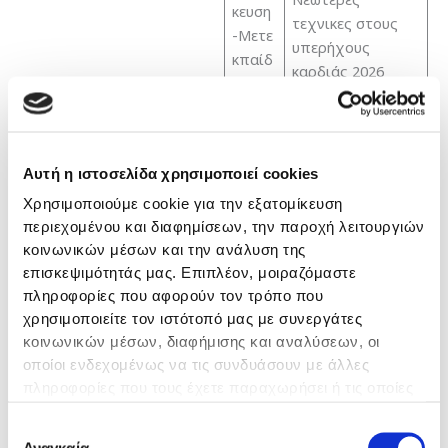
κευση
τεχνικες στους
-Μετε
υπερήχους
κπαίδ
καρδιάς 2026
ευση:
Εργασιακή Εμπειρία
Αυτή η ιστοσελίδα χρησιμοποιεί cookies
Παθολογία Γ.Ν.
Χρησιμοποιούμε cookie για την εξατομίκευση
περιεχομένου και διαφημίσεων, την παροχή λειτουργιών
Βέροιας 2016-
κοινωνικών μέσων και την ανάλυση της
2018
επισκεψιμότητάς μας. Επιπλέον, μοιραζόμαστε
πληροφορίες που αφορούν τον τρόπο που
Αγροτικός Ιατρός
χρησιμοποιείτε τον ιστότοπό μας με συνεργάτες
ΚΥ Σερβίων
κοινωνικών μέσων, διαφήμισης και αναλύσεων, οι
Κοζάνης 2018-
οποίοι ενδεχομένως να τις συνδυάσουν με άλλες
2019
πληροφορίες που τους έχετε παραχωρήσει ή τις οποίες
έχουν συλλέξει σε σχέση με την από μέρους σας χρήση
Καρδιολογία
Επιλογή
των υπηρεσιών τους.
Γ.Ν.Θ.
Αναγκαία