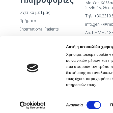
Μαρίας Κάλλας
2 546 45, Θεσ
Σχετικά με Εμάς
Τηλ.: +30.2310
Τμήματα
info.geniki@im
International Patients
Αρ. Γ.Ε.ΜΗ.: 1
Καριέρα
Επικοινωνία
Αυτή η ιστοσελίδα χρησι
Χρησιμοποιούμε cookie γι
κοινωνικών μέσων και τη
που αφορούν τον τρόπο π
διαφήμισης και αναλύσεων
τους έχετε παραχωρήσει ή
υπηρεσιών τους.
Επιλογή
Αναγκαία
Π
συγκατάθεσης
Copyright © 2026 by Imithea Medical Group