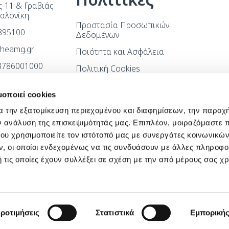
 11 & Γραβιάς
σαλονίκη
Προστασία Προσωπικών
.895100
Δεδομένων
itheamg.gr
Ποιότητα και Ασφάλεια
83786001000
Πολιτική Cookies
Όροι χρήσης ιστότοπου
μοποιεί cookies
Όροι Συμμετοχής
α την εξατομίκευση περιεχομένου και διαφημίσεων, την παροχ
Διαγωνισμού
ν ανάλυση της επισκεψιμότητάς μας. Επιπλέον, μοιραζόμαστε 
Πολιτική Βίας και
ου χρησιμοποιείτε τον ιστότοπό μας με συνεργάτες κοινωνικώ
Παρενόχλησης
, οι οποίοι ενδεχομένως να τις συνδυάσουν με άλλες πληροφο
Πολιτική Ποιότητας
 τις οποίες έχουν συλλέξει σε σχέση με την από μέρους σας χ
Cookiebot declaration
ροτιμήσεις
Στατιστικά
Εμπορική