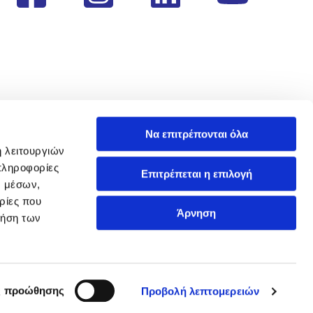
Να επιτρέπονται όλα
ή λειτουργιών
πληροφορίες
Επιτρέπεται η επιλογή
ν μέσων,
ρίες που
Άρνηση
ρήση των
ς προώθησης
Προβολή λεπτομερειών
handcrafted by