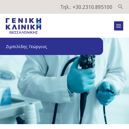
Μετάβαση
Τηλ.: +30.2310.895100
στο
περιεχόμενο
Mai
Men
Ζιμπιλίδης Γεώργιος