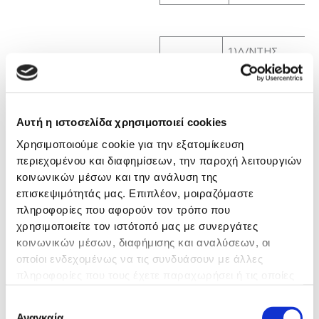
1)Δ/ΝΤΗΣ
ΑΓΓΕΙΟΓΡΑΦΟΥ –
ΕΠΕΜΒΑΤΙΚΗΣ
ΑΚΤΙΝΟΛΟΓΙΑΣ 42
ΓΣΝΕ
Αυτή η ιστοσελίδα χρησιμοποιεί cookies
2)ΙΔΙΩΤΙΚΟ ΙΑΤΡΕ
Χρησιμοποιούμε cookie για την εξατομίκευση
ΥΠΕΡΗΧΩΝ ΚΑΙ
περιεχομένου και διαφημίσεων, την παροχή λειτουργιών
ΜΑΣΤΟΥ –
κοινωνικών μέσων και την ανάλυση της
ΦΙΛΙΠΠΟΥ 81
επισκεψιμότητάς μας. Επιπλέον, μοιραζόμαστε
ΘΕΣΣΑΛΟΝΙΚΗ-
πληροφορίες που αφορούν τον τρόπο που
3)ΕΠΙΣΤΗΜΟΝΙΚΟ
χρησιμοποιείτε τον ιστότοπό μας με συνεργάτες
ΥΠΕΥΘΗΝΟΣ
κοινωνικών μέσων, διαφήμισης και αναλύσεων, οι
Εργασιακή
ΤΜΗΜΑΤΟΣ
οποίοι ενδεχομένως να τις συνδυάσουν με άλλες
Εμπειρία
ΥΠΕΡΗΧΩΝ
πληροφορίες που τους έχετε παραχωρήσει ή τις οποίες
ΠΟΛΥΪΑΤΡΕΙΟΥ
έχουν συλλέξει σε σχέση με την από μέρους σας χρήση
Επιλογή
DOCTOR CARE
των υπηρεσιών τους.
Αναγκαία