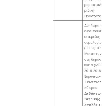
ρομποτική
ριζική
Προστατεκτο
Δίπλωμα της
ευρωπαϊκής
εταιρείας
ουρολογίας
(FEBU) 2018
Μεταπτυχια
στη δημόσια
υγεία (MPH)
2016-2018
Ευρωπαικό
Πανεπιστήμ
Κύπρου
Διδάκτωρ τ
Ιατρικής
Σχολής του