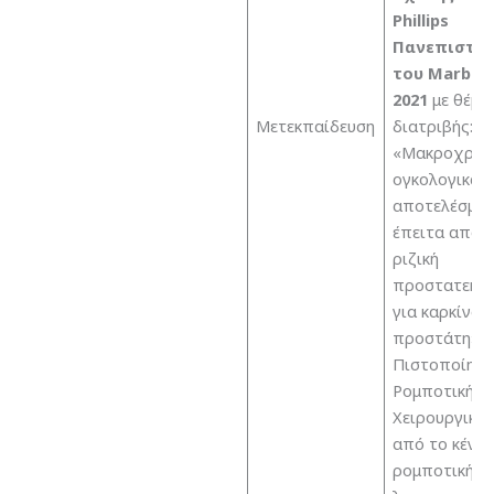
Phillips
Πανεπιστημ
του Marbur
2021
με θέμα
Μετεκπαίδευση
διατριβής:
«Μακροχρόν
ογκολογικά
αποτελέσμα
έπειτα από
ριζική
προστατεκτ
για καρκίνο 
προστάτη»
Πιστοποίησ
Ρομποτικής
Χειρουργική
από το κέντ
ρομποτικής κ