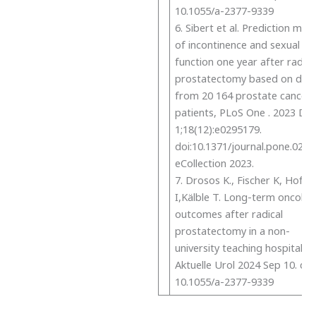
10.1055/a-2377-9339
6. Sibert et al. Prediction mod
of incontinence and sexual
function one year after radica
prostatectomy based on dat
from 20 164 prostate cancer
patients, PLoS One . 2023 De
1;18(12):e0295179.
doi:10.1371/journal.pone.0295
eCollection 2023.
7. Drosos K., Fischer K, Hofm
I,Kälble T. Long-term oncolog
outcomes after radical
prostatectomy in a non-
university teaching hospital.
Aktuelle Urol 2024 Sep 10. doi
10.1055/a-2377-9339