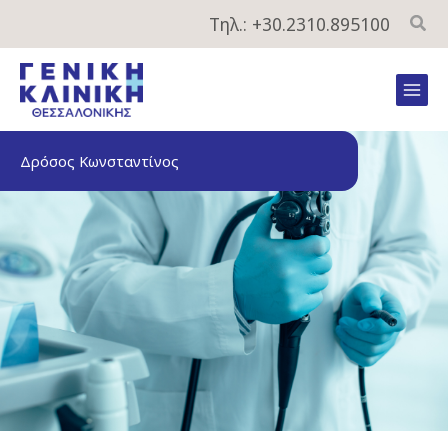
Μετάβαση
Τηλ.: +30.2310.895100
στο
περιεχόμενο
Mai
Men
Δρόσος Κωνσταντίνος