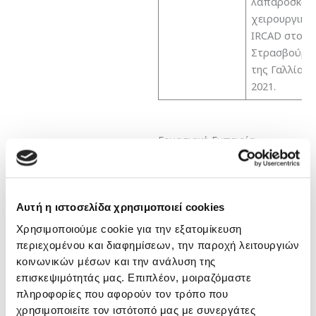
λαπαροσκοπ
χειρουργική
IRCAD στο
Στρασβούργ
της Γαλλίας
2021.
Εργασιακή Εμπειρία
Επιμελητής
Β΄2018-2020,
Ουρολογική
Αυτή η ιστοσελίδα χρησιμοποιεί cookies
Κλινική της Fulda,
Χρησιμοποιούμε cookie για την εξατομίκευση
Γερμανία
περιεχομένου και διαφημίσεων, την παροχή λειτουργιών
Επιμελητής Β’ και
κοινωνικών μέσων και την ανάλυση της
Α΄ 2020-2023,
επισκεψιμότητάς μας. Επιπλέον, μοιραζόμαστε
Ουρολογική
πληροφορίες που αφορούν τον τρόπο που
Πανεπιστημιακή
χρησιμοποιείτε τον ιστότοπό μας με συνεργάτες