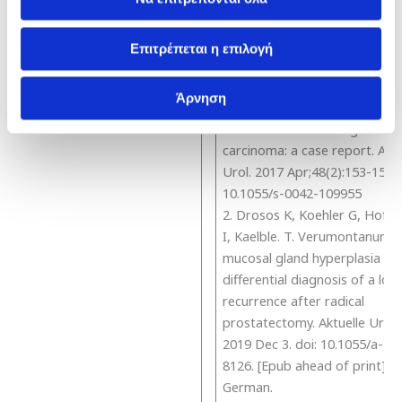
Επιτρέπεται η επιλογή
Ερευνητικό Έργο
Άρνηση
1. Drosos K, Hoefner K, Pros
carcinoma mimics lung
carcinoma: a case report. Aktu
Urol. 2017 Apr;48(2):153-155. 
10.1055/s-0042-109955
2. Drosos K, Koehler G, Hofm
I, Kaelble. T. Verumontanum
mucosal gland hyperplasia as
differential diagnosis of a loca
recurrence after radical
prostatectomy. Aktuelle Urol.
2019 Dec 3. doi: 10.1055/a-10
8126. [Epub ahead of print]
German.