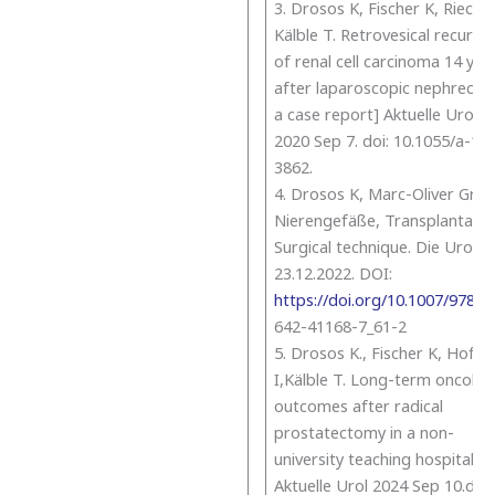
3. Drosos K, Fischer K, Rieck G
Kälble T. Retrovesical recurre
of renal cell carcinoma 14 yea
after laparoscopic nephrecto
a case report] Aktuelle Urol .
2020 Sep 7. doi: 10.1055/a-12
3862.
4. Drosos K, Marc-Oliver Gri
Nierengefäße, Transplantatio
Surgical technique. Die Urolog
23.12.2022. DOI:
https://doi.org/10.1007/978-
3
642-41168-7_61-2
5. Drosos K., Fischer K, Hofm
I,Kälble T. Long-term oncolog
outcomes after radical
prostatectomy in a non-
university teaching hospital.
Aktuelle Urol 2024 Sep 10.doi: