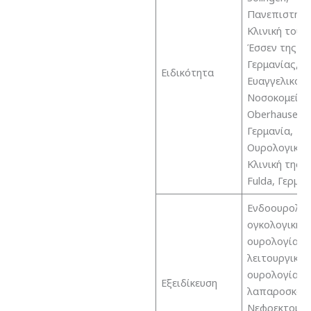
Πανεπιστημι
Κλινική του
Έσσεν της
Γερμανίας,
Ειδικότητα
Ευαγγελικό
Νοσοκομείο 
Oberhausen,
Γερμανία,
Ουρολογική
Κλινική της
Fulda, Γερμα
Ενδοουρολογ
ογκολογική
ουρολογία,
λειτουργική
ουρολογία,
Εξειδίκευση
λαπαροσκοπ
Νεφρεκτομή,