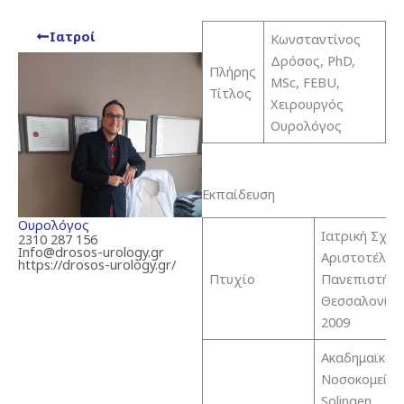
Ιατροί
Κωνσταντίνος
Δρόσος, PhD,
Πλήρης
MSc, FEBU,
Τίτλος
Χειρουργός
Ουρολόγος
Εκπαίδευση
Ουρολόγος
Ιατρική Σχολ
2310 287 156
Info@drosos-urology.gr
Αριστοτέλει
https://drosos-urology.gr/
Πτυχίο
Πανεπιστήμι
Θεσσαλονίκη
2009
Ακαδημαϊκό
Νοσοκομείο 
Solingen,