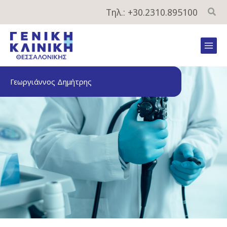
Μετάβαση
Τηλ.: +30.2310.895100
στο
περιεχόμενο
Mai
Men
Γεωργιάννος Δημήτρης