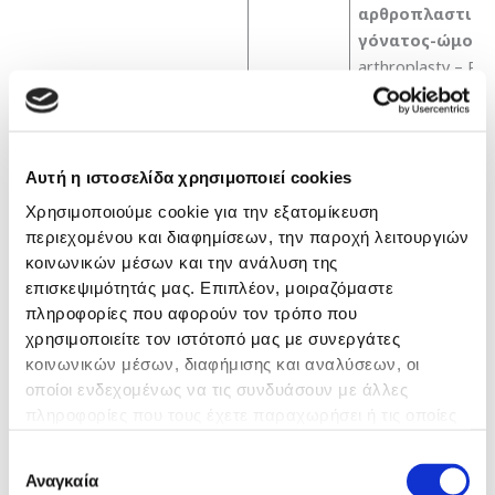
αρθροπλαστική 
γόνατος-ώμου
(
arthroplasty – Roy
Princess Alexandra
Εργασιακή Εμπειρία
Αυτή η ιστοσελίδα χρησιμοποιεί cookies
Χρησιμοποιούμε cookie για την εξατομίκευση
Ειδικευόμενος στο
περιεχομένου και διαφημίσεων, την παροχή λειτουργιών
1998-
424 ΓΣΝΕ
κοινωνικών μέσων και την ανάλυση της
1999
(Θεσσαλονίκη)
επισκεψιμότητάς μας. Επιπλέον, μοιραζόμαστε
πληροφορίες που αφορούν τον τρόπο που
Ειρηνευτική
1999-
χρησιμοποιείτε τον ιστότοπό μας με συνεργάτες
αποστολή ΝΑΤΟ
2000
κοινωνικών μέσων, διαφήμισης και αναλύσεων, οι
στο Κόσοβο
οποίοι ενδεχομένως να τις συνδυάσουν με άλλες
πληροφορίες που τους έχετε παραχωρήσει ή τις οποίες
Ειδικευόμενος στο
2000-
έχουν συλλέξει σε σχέση με την από μέρους σας χρήση
Derbyshire Royal
2002
Επιλογή
των υπηρεσιών τους.
Infirmary (UK)
Αναγκαία
συγκατάθεσης