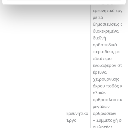
– Πλούσιο
ερευνητικό έργο
με 25
δημοσιεύσεις σε
διακεκριμένα
διεθνή
ορθοπεδικά
περιοδικά, με
ιδιαίτερο
ενδιαφέρον στην
έρευνα
χειρουργικής
άκρου ποδός και
ολικών
αρθροπλαστικών
μεγάλων
Ερευνητικό
αρθρώσεων
Έργο
– Συμμετοχή σαν
ομιλητής/