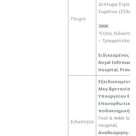
Δίπλωμα Στρατιω
Σωμάτων (ΣΣΑΣ)
Πτυχίο
2006
Τίτλος Ειδικότητ
– Τραυματιολογί
Ειδικευμένος
στ
Royal Infirmary,
Hospital, Prince
Εξειδικευμένος 
Μεγ.Βρετανία μ
Υπουργείου Εθν
Επανορθωτική &
ποδοκνημικής &
Foot & Ankle Sur
Ειδικότητα
Hospital)
Αναθεώρηση-πρ