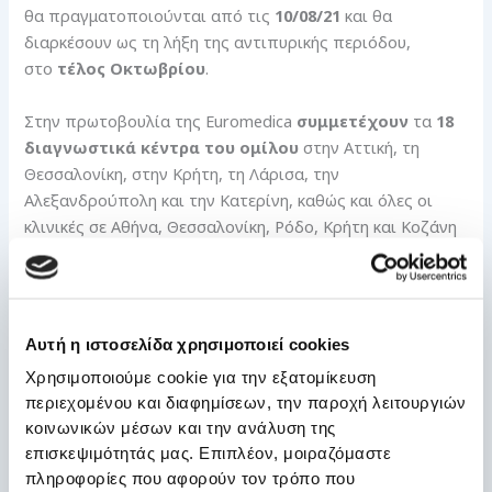
θα πραγματοποιούνται από τις
10/08/21
και θα
διαρκέσουν ως τη λήξη της αντιπυρικής περιόδου,
στο
τέλος Οκτωβρίου
.
Στην πρωτοβουλία της Euromedica
συμμετέχουν
τα
18
διαγνωστικά κέντρα του ομίλου
στην Αττική, τη
Θεσσαλονίκη, στην Κρήτη, τη Λάρισα, την
Αλεξανδρούπολη και την Κατερίνη, καθώς και όλες οι
κλινικές σε Αθήνα, Θεσσαλονίκη, Ρόδο, Κρήτη και Κοζάνη
Στο πλαίσιο του επενδυτικού προγράμματος που
υλοποιεί τα τελευταία δύο χρόνια η Euromedica, ο
ιατροτεχνολογικός εξοπλισμός των διαγνωστικών
Αυτή η ιστοσελίδα χρησιμοποιεί cookies
κέντρων και των κλινικών του ομίλου αναβαθμίζεται και
Χρησιμοποιούμε cookie για την εξατομίκευση
εκσυγχρονίζεται συνεχώς.
περιεχομένου και διαφημίσεων, την παροχή λειτουργιών
κοινωνικών μέσων και την ανάλυση της
Στο δίκτυο των διαγνωστικών κέντρων σύντομα θα
επισκεψιμότητάς μας. Επιπλέον, μοιραζόμαστε
προστεθούν νέες μονάδες εξοπλισμένες με τεχνολογία
πληροφορίες που αφορούν τον τρόπο που
αιχμής σε πλήρως ανακαινισμένους χώρους,