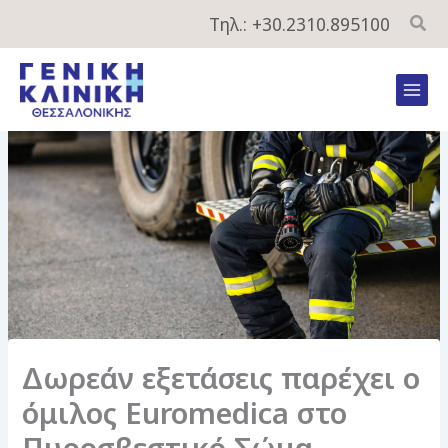
Μετάβαση
Τηλ.: +30.2310.895100
στο
περιεχόμενο
Mai
Men
Δωρεάν εξετάσεις παρέχει ο
όμιλος Euromedica στο