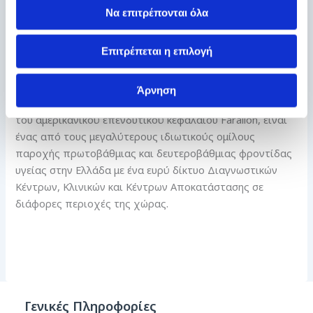
Εuromedica κάνει πράξη τις δεσμεύσεις της,
Να επιτρέπονται όλα
προσπαθώντας να είναι χρήσιμη και αποτελεσματική
απέναντι στην κοινωνία και τις ανάγκες της, δίνοντας το
Επιτρέπεται η επιλογή
παρών και προσφέροντας τις υπηρεσίες της, χωρίς να
συνυπολογίζει το κόστος.
Άρνηση
Ο όμιλος Euromedica, που λειτουργεί με την υποστήριξη
του αμερικανικού επενδυτικού κεφαλαίου Farallon, είναι
ένας από τους μεγαλύτερους ιδιωτικούς ομίλους
παροχής πρωτοβάθμιας και δευτεροβάθμιας φροντίδας
υγείας στην Ελλάδα με ένα ευρύ δίκτυο Διαγνωστικών
Κέντρων, Κλινικών και Κέντρων Αποκατάστασης σε
διάφορες περιοχές της χώρας.
Γενικές Πληροφορίες