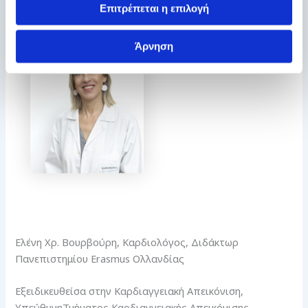
Επιτρέπεται η επιλογή
Άρνηση
Ελένη Χρ. Βουρβούρη, Καρδιολόγος, Διδάκτωρ
Πανεπιστημίου Erasmus Ολλανδίας
Εξειδικευθείσα στην Καρδιαγγειακή Απεικόνιση,
ΥπεύθυνηΤμήματος Καρδιαγγειακής Απεικόνισης