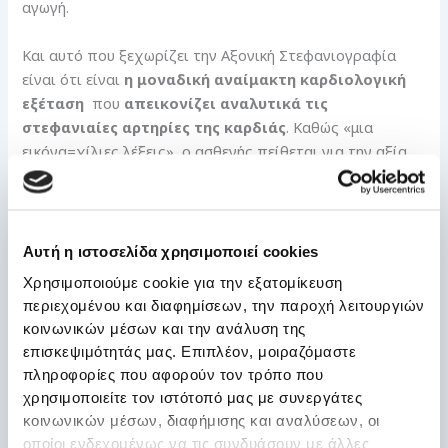
αγωγή.
Και αυτό που ξεχωρίζει την Αξονική Στεφανιογραφία
είναι ότι είναι
η μοναδική αναίμακτη καρδιολογική
εξέταση
που
απεικονίζει αναλυτικά τις
στεφανιαίες αρτηρίες της καρδιάς
. Καθώς «μια
εικόνα=χίλιες λέξεις», ο ασθενής πείθεται για την αξία
της φαρμακευτικής αγωγής, για την ανάγκη της
συμμόρφωσης της συνέχισής της και την ανάγκη αλλαγής
του τρόπου ζωής που σημαίνει διακοπή καπνίσματος,
σωστή διατροφή, άσκηση, απώλεια βάρους και έλεγχο
Αυτή η ιστοσελίδα χρησιμοποιεί cookies
της αρτηριακής υπέρτασης , υπερλιπιδαιμίας και
Χρησιμοποιούμε cookie για την εξατομίκευση
σακχαρώδη διαβήτη με την κατάλληλη φαρμακευτική
περιεχομένου και διαφημίσεων, την παροχή λειτουργιών
αγωγή.
κοινωνικών μέσων και την ανάλυση της
επισκεψιμότητάς μας. Επιπλέον, μοιραζόμαστε
Η Αξονική Στεφανιογραφία πρώτη επιλογή, τι
πληροφορίες που αφορούν τον τρόπο που
γίνεται όμως όταν δεν υπάρχει διαθεσιμότητα και
χρησιμοποιείτε τον ιστότοπό μας με συνεργάτες
τοπική εξειδίκευση;
κοινωνικών μέσων, διαφήμισης και αναλύσεων, οι
οποίοι ενδεχομένως να τις συνδυάσουν με άλλες