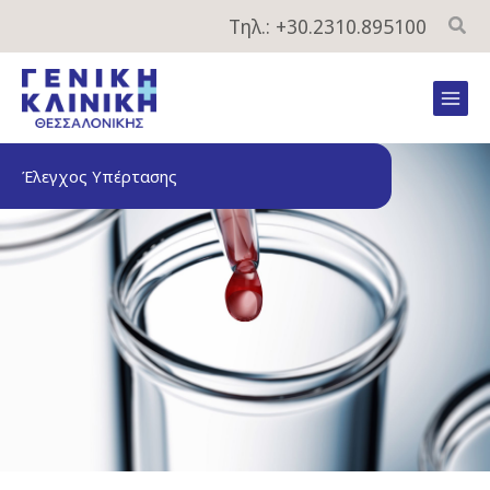
Μετάβαση
Τηλ.: +30.2310.895100
στο
περιεχόμενο
Mai
Men
Έλεγχος Υπέρτασης