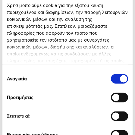
ΟΥΡΙΑ ΑΙΜΑΤΟΣ
Χρησιμοποιούμε cookie για την εξατομίκευση
περιεχομένου και διαφημίσεων, την παροχή λειτουργιών
ΟΥΡΙΚΟ ΟΞΥ ΟΡΟΥ
κοινωνικών μέσων και την ανάλυση της
επισκεψιμότητάς μας. Επιπλέον, μοιραζόμαστε
πληροφορίες που αφορούν τον τρόπο που
ΣΑΚΧΑΡΟ ΑΙΜΑΤΟΣ
χρησιμοποιείτε τον ιστότοπό μας με συνεργάτες
κοινωνικών μέσων, διαφήμισης και αναλύσεων, οι
οποίοι ενδεχομένως να τις συνδυάσουν με άλλες
ΤΑΧΥΤΗΤΑ ΚΑΘΙΖΗΣΗΣ ΕΡΥΘΡΩΝ (ΤΚΕ)
πληροφορίες που τους έχετε παραχωρήσει ή τις οποίες
έχουν συλλέξει σε σχέση με την από μέρους σας χρήση
Επιλογή
των υπηρεσιών τους.
Αναγκαία
27€
συγκατάθεσης
TIMH
Προτιμήσεις
Στατιστικά
Κλείστε Ραντεβού
Εμπορικής προώθησης