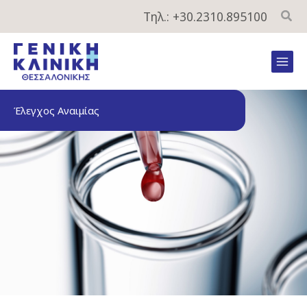
Μετάβαση
Τηλ.: +30.2310.895100
στο
περιεχόμενο
Mai
Men
Έλεγχος Αναιμίας