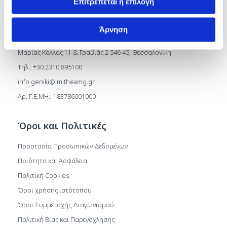
Επιτρέπεται η επιλογή
Επικοινωνία
Άρνηση
Επικοινωνία
Μαρίας Κάλλας 11 & Γραβιάς 2 546 45, Θεσσαλονίκη
Τηλ.: +30.2310.895100
info.geniki@imitheamg.gr
Αρ. Γ.Ε.ΜΗ.: 183786001000
Όροι και Πολιτικές
Προστασία Προσωπικών Δεδομένων
Ποιότητα και Ασφάλεια
Πολιτική Cookies
Όροι χρήσης ιστότοπου
Όροι Συμμετοχής Διαγωνισμού
Πολιτική Βίας και Παρενόχλησης