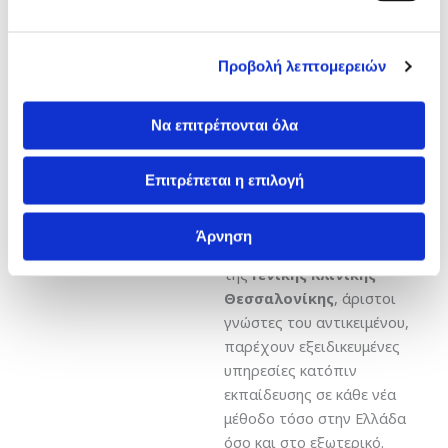
Προτεραιότητά μας είναι οι
όσο το δυνατόν πιο
ανώδυνες χειρουργικές
Προβολή λεπτομερειών
επεμβάσεις με μηδενικές
μετεγχειρητικές επιπλοκές,
Να επιτρέπονται όλα
η σύντομη παραμονή στην
κλινική και τέλος η γρήγορη
επάνοδος του ασθενούς
Επιτρέπεται η επιλογή
στην καθημερινότητα.
Άρνηση
Οι Ουρολόγοι- Συνεργάτες
της
Γενικής Κλινικής
Θεσσαλονίκης
, άριστοι
γνώστες του αντικειμένου,
παρέχουν εξειδικευμένες
υπηρεσίες κατόπιν
εκπαίδευσης σε κάθε νέα
μέθοδο τόσο στην Ελλάδα
όσο και στο εξωτερικό.