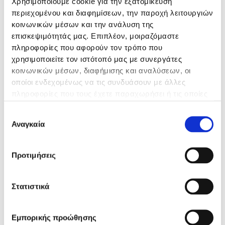
λαπαροσκοπική)
Χρησιμοποιούμε cookie για την εξατομίκευση
Νεφρεκτομή (ριζική,
περιεχομένου και διαφημίσεων, την παροχή λειτουργιών
κοινωνικών μέσων και την ανάλυση της
μερική)
επισκεψιμότητάς μας. Επιπλέον, μοιραζόμαστε
Κυστεκτομή (ανοικτή,
πληροφορίες που αφορούν τον τρόπο που
λαπαροσκοπική)
χρησιμοποιείτε τον ιστότοπό μας με συνεργάτες
Πλαστική
κοινωνικών μέσων, διαφήμισης και αναλύσεων, οι
αποκατάσταση όλων
οποίοι ενδεχομένως να τις συνδυάσουν με άλλες
των συγγενών
πληροφορίες που τους έχετε παραχωρήσει ή τις οποίες
ανωμαλιών του
έχουν συλλέξει σε σχέση με την από μέρους σας χρήση
ουροποιητικού
Επιλογή
των υπηρεσιών τους.
συστήματος
Αναγκαία
συγκατάθεσης
(πυελοπλαστική)
Προτιμήσεις
Η
Γενική Κλινική
Θεσσαλονίκης
μετά από 40
και πλέον χρόνια συνεχούς
Στατιστικά
λειτουργίας είναι σε θέση να
προσφέρει άριστα
αποτελέσματα.
Εμπορικής προώθησης