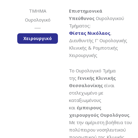
ΤΜΗΜΑ
Επιστημονικά
Υπεύθυνος
Ουρολογικού
Ουρολογικό
Τμήματος:
Φίστας Νικόλαος
,
Χειρουργικό
Διευθυντής Γ’ Ουρολογικής
Κλινικής & Ρομποτικής
Χειρουργικής
Το Ουρολογικό Τμήμα
της
Γενικής Κλινικής
Θεσσαλονίκης
είναι
στελεχωμένο με
καταξιωμένους
και
έμπειρους
χειρουργούς Ουρολόγους
.
Με την αμέριστη βοήθεια του
πολύπειρου νοσηλευτικού
προσωπικού της Κλινικής