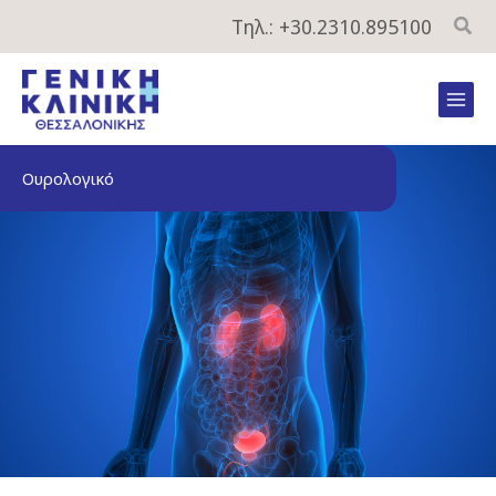
Μετάβαση
Τηλ.: +30.2310.895100
στο
περιεχόμενο
Mai
Men
Ουρολογικό