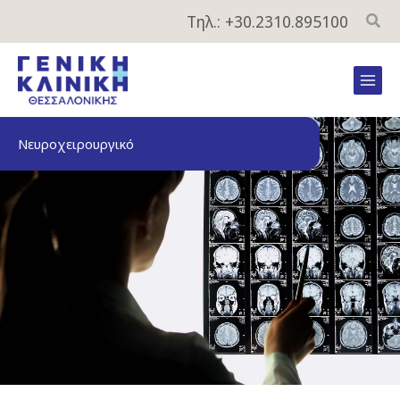
Μετάβαση
Τηλ.: +30.2310.895100
στο
περιεχόμενο
Mai
Men
Νευροχειρουργικό