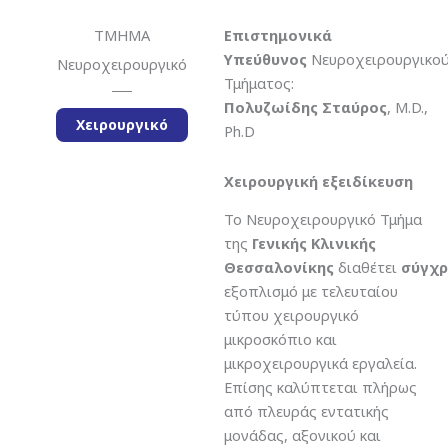
ΤΜΗΜΑ
Επιστημονικά
Υπεύθυνος
Νευροχειρουργικο
Νευροχειρουργικό
Τμήματος:
Πολυζωίδης Σταύρος
, M.D.,
Χειρουργικό
Ph.D
Χειρουργική εξειδίκευση
Το Νευροχειρουργικό Τμήμα
της
Γενικής Κλινικής
Θεσσαλονίκης
διαθέτει
σύγχ
εξοπλισμό με τελευταίου
τύπου χειρουργικό
μικροσκόπιο και
μικροχειρουργικά εργαλεία.
Επίσης καλύπτεται πλήρως
από πλευράς εντατικής
μονάδας, αξονικού και