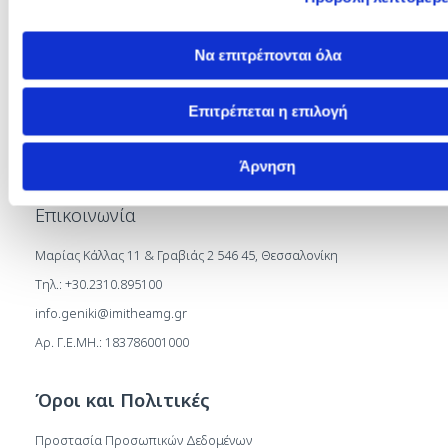
Γενικές Πληροφορίες
Σχετικά με Εμάς
Να επιτρέπονται όλα
Τμήματα
International Patients
Επιτρέπεται η επιλογή
Καριέρα
Επικοινωνία
Άρνηση
Επικοινωνία
Μαρίας Κάλλας 11 & Γραβιάς 2 546 45, Θεσσαλονίκη
Τηλ.: +30.2310.895100
info.geniki@imitheamg.gr
Αρ. Γ.Ε.ΜΗ.: 183786001000
Όροι και Πολιτικές
Προστασία Προσωπικών Δεδομένων