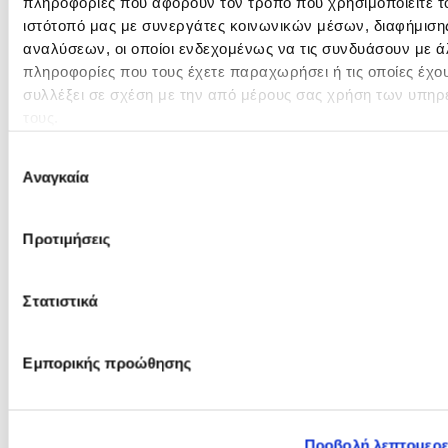
Αγγειακές παθήσεις
πληροφορίες που αφορούν τον τρόπο που χρησιμοποιείτε τ
εγκεφάλου και
ιστότοπό μας με συνεργάτες κοινωνικών μέσων, διαφήμισης
νωτιαίου μυελού
αναλύσεων, οι οποίοι ενδεχομένως να τις συνδυάσουν με ά
πληροφορίες που τους έχετε παραχωρήσει ή τις οποίες έχο
Εκφυλιστικές και
συλλέξει σε σχέση με την από μέρους σας χρήση των υπηρ
τραυματικές παθήσεις
τους.
της σπονδυλικής
στήλης και των
Επιλογή
περιφερικών νεύρων
Αναγκαία
συγκατάθεσης
Υδροκεφαλία
Συριγγομυελία
Προτιμήσεις
Νευραλγία τριδύμου
Καταστάσεις χρόνιου
πόνου
Στατιστικά
Εμπορικής προώθησης
Προβολή λεπτομερ