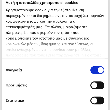
Αυτή η ιστοσελίδα χρησιμοποιεί cookies
ΤΜΗΜΑ
Τζουλιέτα Σεβαστίδου
Χρησιμοποιούμε cookie για την εξατομίκευση
Καρδιολόγος
Επιστημονικά Υπεύθυνη
περιεχομένου και διαφημίσεων, την παροχή λειτουργιών
Επιστημονικά Υπεύθυνη
Καρδιολογικού Τμήματος:
κοινωνικών μέσων και την ανάλυση της
Καρδιολογικού Τμήματος
επισκεψιμότητάς μας. Επιπλέον, μοιραζόμαστε
Τζουλιέτα Σεβαστίδου
πληροφορίες που αφορούν τον τρόπο που
χρησιμοποιείτε τον ιστότοπό μας με συνεργάτες
Καρδιολογικό
κοινωνικών μέσων, διαφήμισης και αναλύσεων, οι
οποίοι ενδεχομένως να τις συνδυάσουν με άλλες
πληροφορίες που τους έχετε παραχωρήσει ή τις οποίες
έχουν συλλέξει σε σχέση με την από μέρους σας χρήση
Επιλογή
των υπηρεσιών τους.
Γενικές Πληροφορίες
Αναγκαία
συγκατάθεσης
Σχετικά με Εμάς
Προτιμήσεις
Τμήματα
International Patients
Καριέρα
Στατιστικά
Επικοινωνία