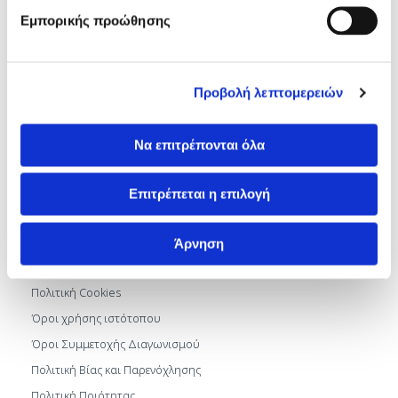
Εμπορικής προώθησης
Επικοινωνία
Μαρίας Κάλλας 11 & Γραβιάς 2 546 45, Θεσσαλονίκη
Προβολή λεπτομερειών
Τηλ.: +30.2310.895100
info.geniki@imitheamg.gr
Να επιτρέπονται όλα
Αρ. Γ.Ε.ΜΗ.: 183786001000
Επιτρέπεται η επιλογή
Όροι και Πολιτικές
Προστασία Προσωπικών Δεδομένων
Άρνηση
Ποιότητα και Ασφάλεια
Πολιτική Cookies
Όροι χρήσης ιστότοπου
Όροι Συμμετοχής Διαγωνισμού
Πολιτική Βίας και Παρενόχλησης
Πολιτική Ποιότητας