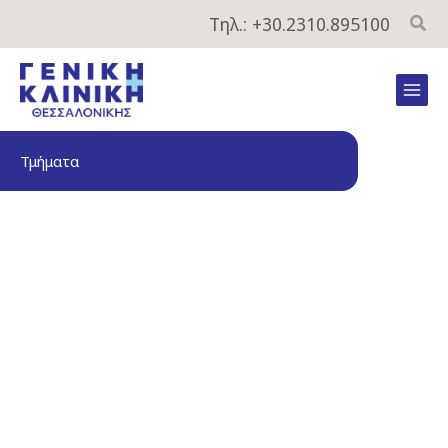
Μετάβαση
Τηλ.: +30.2310.895100
στο
περιεχόμενο
Mai
Men
Τμήματα