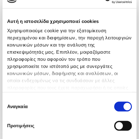
Αυτή η ιστοσελίδα χρησιμοποιεί cookies
Χρησιμοποιούμε cookie για την εξατομίκευση
περιεχομένου και διαφημίσεων, την παροχή λειτουργιών
κοινωνικών μέσων και την ανάλυση της
επισκεψιμότητάς μας. Επιπλέον, μοιραζόμαστε
πληροφορίες που αφορούν τον τρόπο που
Μαιευτικό/Γυναικολογικό
χρησιμοποιείτε τον ιστότοπό μας με συνεργάτες
κοινωνικών μέσων, διαφήμισης και αναλύσεων, οι
Επιστημονικά Υπεύθυνος Μαιευτικού-
οποίοι ενδεχομένως να τις συνδυάσουν με άλλες
Γυναικολογικού Τμήματος:Ευσταθιάδης
πληροφορίες που τους έχετε παραχωρήσει ή τις οποίες
Ευστάθιος Η Μαιευτική / Γυναικολογική Κλινική
έχουν συλλέξει σε σχέση με την από μέρους σας χρήση
Επιλογή
της Γενικής Κλινικής Θεσσαλονίκης από το..
των υπηρεσιών τους.
Αναγκαία
συγκατάθεσης
Περισσότερα
Προτιμήσεις