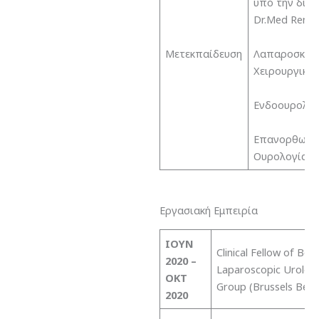
υπό την διε
Dr.Med Renau
Μετεκπαίδευση
Λαπαροσκοπ
Χειρουργική
Ενδοουρολογ
Επανορθωτικ
Ουρολογία
Εργασιακή Εμπειρία
ΙΟΥΝ
Clinical Fellow of Belg
2020 –
Laparoscopic Urolog
ΟΚΤ
Group (Brussels Belg
2020