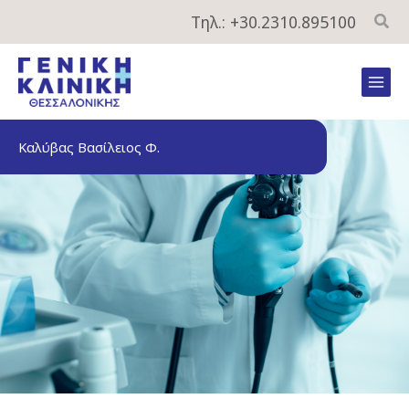
Μετάβαση
Τηλ.: +30.2310.895100
στο
περιεχόμενο
Mai
Men
Καλύβας Βασίλειος Φ.