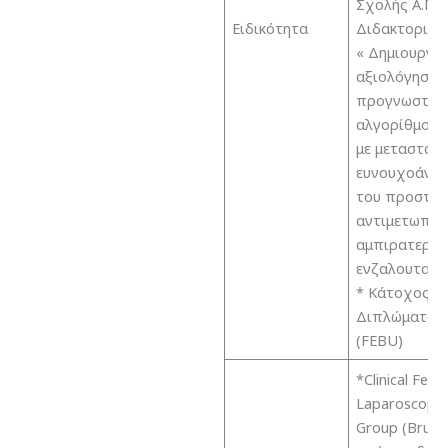
Σχολής Α.Π.Θ
Ειδικότητα
Διδακτορική
« Δημιουργία
αξιολόγηση 
προγνωστικ
αλγορίθμου σ
με μεταστατι
ευνουχοάντο
του προστάτ
αντιμετωπίζ
αμπιρατερόν
ενζαλουταμί
* Κάτοχος Ε
Διπλώματος
(FEBU)
*Clinical Fell
Laparoscopic
Group (Bruss