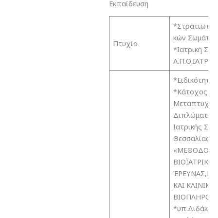
Εκπαίδευση
*Στρατιωτικ
κών Σωμάτων
Πτυχίο
*Ιατρική Σχο
Α.Π.Θ.ΙΑΤΡΙ
*Ειδικότητα:
*Κάτοχος
Μεταπτυχια
Διπλώματος 
Ιατρικής Σχ
Θεσσαλίας
«ΜΕΘΟΔΟΛΟ
ΒΙΟΪΑΤΡΙΚΗ
ΈΡΕΥΝΑΣ,ΒΙ
ΚΑΙ ΚΛΙΝΙΚΗ
ΒΙΟΠΛΗΡΟΦ
*υπ.Διδάκτω