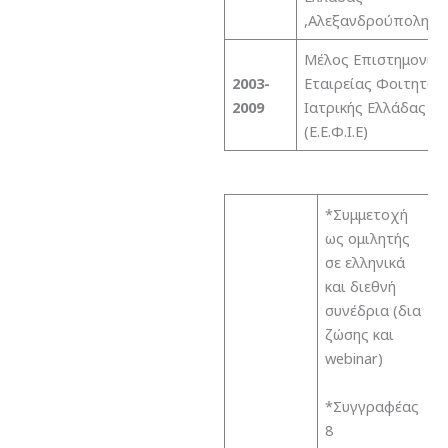
,Αλεξανδρούπολη
Μέλος Επιστημονική
2003-
Εταιρείας Φοιτητών
2009
Ιατρικής Ελλάδας
(Ε.Ε.Φ.Ι.Ε)
*Συμμετοχή
ως ομιλητής
σε ελληνικά
και διεθνή
συνέδρια (δια
ζώσης και
webinar)
*Συγγραφέας
8