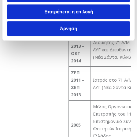
ΟΚΤ
Ειδικευόμενος Γενικ
2014 –
Χειρουργικής στην Α
Επιτρέπεται η επιλογή
ΦΕΒ
Χειρουργική Κλινική
2016
Γ.Σ.Ν.Ε. (Θεσσαλονίκ
Άρνηση
ΣΕΠ
Διοικητής 71 Α/Μ Τ
2013 –
ΛΥΓ και Διευθυντής
ΟΚΤ
(Νέα Σάντα, Κιλκίς)
2014
ΣΕΠ
2011 –
Ιατρός στο 71 Α/Μ 
ΣΕΠ
ΛΥΓ (Νέα Σάντα Κιλκ
2013
Μέλος Οργανωτικής
Επιτροπής του 11ο
Επιστημονικό Συνέδ
2005
Φοιτητών Ιατρικής
Ελλάδας