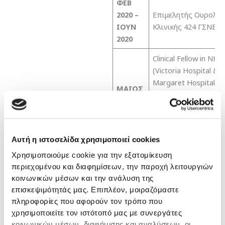
ΦΕΒ
2020 –
Επιμελητής Ουρολογ
ΙΟΥΝ
Κλινικής 424 ΓΣΝΕ
2020
Clinical Fellow in NHS 
(Victoria Hospital &
Margaret Hospital) μ
ΜΑΙΟΣ
αντικείμενο «σύγχρ
2019
τεχνικές αντιμετώπ
της Καλοήθους
Υπερτροφίας Προσ
Αυτή η ιστοσελίδα χρησιμοποιεί cookies
ΦΕΒ
Ειδικευόμενος ιατρό
Χρησιμοποιούμε cookie για την εξατομίκευση
2016 –
Β΄Ουρολογικής Κλινι
περιεχομένου και διαφημίσεων, την παροχή λειτουργιών
ΦΕΒ
Α.Π.Θ. ΓΝΘ
κοινωνικών μέσων και την ανάλυση της
2020
‘’Παπαγεωργίου’’
επισκεψιμότητάς μας. Επιπλέον, μοιραζόμαστε
πληροφορίες που αφορούν τον τρόπο που
ΦΕΒ
sub-investigator (συν
χρησιμοποιείτε τον ιστότοπό μας με συνεργάτες
2016 –
ερευνητής) σε διεθνε
κοινωνικών μέσων, διαφήμισης και αναλύσεων, οι