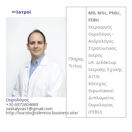
Ιατροί
MD, MSc, PhDc,
FEBU
Χειρουργός
Ουρολόγος-
Ανδρολόγος
Στρατιωτικός
Ιατρός
Πλήρης
υπ. Διδάκτωρ
Τίτλος
Ιατρικής Σχολής
Α.Π.Θ.
Κάτοχος
Ευρωπαϊκού
Διπλώματος
Ουρολόγος
+30 6972604689
Ουρολογίας
vaskalyvas1@gmail.com
(FEBU)
http://ourologoslimnos.business.site/