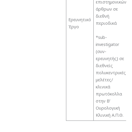
επιστημονικών
άρθρων σε
διεθνή
Ερευνητικό
περιοδικά
Έργο
*sub-
investigator
(συν-
ερευνητής) σε
διεθνείς
πολυκεντρικές
μελέτες/
κλινικά
πρωτόκολλα
στην Β’
Ουρολογική
Κλινική Α.Π.Θ.