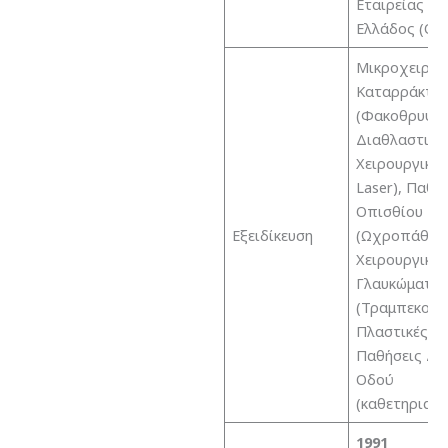
Εταιρείας Βο
Ελλάδος (ΟΕ
Μικροχειρου
Καταρράκτη
(Φακοθρυψία
Διαθλαστική
Χειρουργική 
Laser), Παθή
Οπισθίου Πό
Εξειδίκευση
(Ωχροπάθειε
Χειρουργική
Γλαυκώματο
(Τραμπεκουλ
Πλαστικές Β
Παθήσεις Δα
Οδού
(καθετηριασ
1991