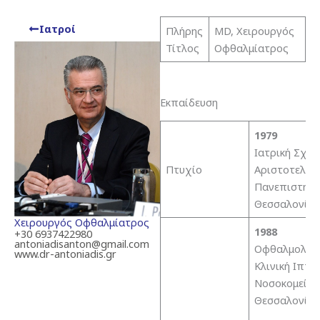
Ιατροί
Πλήρης
MD, Χειρουργός
Τίτλος
Οφθαλμίατρος
Εκπαίδευση
1979
Ιατρική Σχολ
Πτυχίο
Αριστοτελεί
Πανεπιστημί
Θεσσαλονίκη
Χειρουργός Οφθαλμίατρος
1988
+30 6937422980
antoniadisanton@gmail.com
Οφθαλμολογ
www.dr-antoniadis.gr
Κλινική Ιππο
Νοσοκομείου
Θεσσαλονίκη