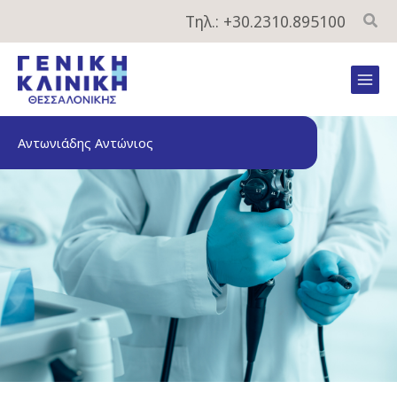
Μετάβαση
Τηλ.: +30.2310.895100
στο
περιεχόμενο
Mai
Men
Αντωνιάδης Αντώνιος