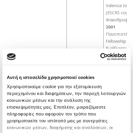
Valencia Ισπ
(ESCRS cours
Φακοθρυψία
2001
Πανεπιστήμι
Fellowship
διαθλαστική
Χειρουργική
Μετεκπαίδευση
2006
Zurich Ελβετ
Διασύνδεση
Αυτή η ιστοσελίδα χρησιμοποιεί cookies
Κολλαγόνου 
Χρησιμοποιούμε cookie για την εξατομίκευση
περιεχομένου και διαφημίσεων, την παροχή λειτουργιών
Ενεργός συμ
κοινωνικών μέσων και την ανάλυση της
σε όλα τα Ελ
επισκεψιμότητάς μας. Επιπλέον, μοιραζόμαστε
και Διεθνή Σ
πληροφορίες που αφορούν τον τρόπο που
(ESCRS και 
χρησιμοποιείτε τον ιστότοπό μας με συνεργάτες
κοινωνικών μέσων, διαφήμισης και αναλύσεων, οι