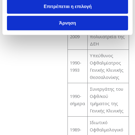
1989
τρος στο ΙΚΑ
Επιτρέπεται η επιλογή
Πύλης Αξιού
Θεράπων Οφθ/
Άρνηση
1990-
τρος στα
2009
πολυιατρεία της
ΔΕΗ
Υπεύθυνος
1990-
Οφθαλμίατρος
1993
Γενικής Κλινικής
Θεσσαλονίκης
Συνεργάτης του
1990-
Οφθ/κού
σήμερα
τμήματος της
Γενικής Κλινικής
Ιδιωτικό
1989-
Οφθαλμολογικό