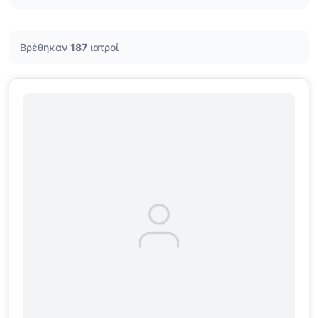
Επεμβατικός Ακτινολόγος
(3)
Επεμβατικός Καρδιολόγος
(8)
Βρέθηκαν
187
ιατροί
Καρδιο-θωρακοχειρουργός
(6)
Καρδιολόγος
(5)
Μαιευτήρας – Γυναικολόγος
(25)
Νευρολόγος
(4)
Νευροχειρουργός
(2)
Νεφρολόγος
(2)
Ογκολόγος
(4)
Ορθοπαιδικός Χειρουργός
(16)
Ουρολόγος
(14)
Οφθαλμίατρος
(33)
Παθολόγος
(3)
Παιδίατρος-Νεογνολόγος
(1)