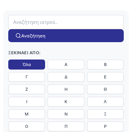
Αναζήτηση
ΞΕΚΙΝΆΕΙ ΑΠΌ:
Όλα
Α
Β
Γ
Δ
Ε
Ζ
Η
Θ
Ι
Κ
Λ
Μ
Ν
Ξ
Ο
Π
Ρ