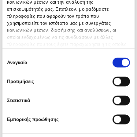
κοινωνικών μέσων και την ανάλυση της
επισκεψιμότητάς μας. Επιπλέον, μοιραζόμαστε
πληροφορίες που αφορούν τον τρόπο που
χρησιμοποιείτε τον ιστότοπό μας με συνεργάτες
κοινωνικών μέσων, διαφήμισης και αναλύσεων, οι
οποίοι ενδεχομένως να τις συνδυάσουν με άλλες
πληροφορίες που τους έχετε παραχωρήσει ή τις οποίες
έχουν συλλέξει σε σχέση με την από μέρους σας χρήση
Επιλογή
των υπηρεσιών τους.
Αναγκαία
συγκατάθεσης
Προτιμήσεις
Στατιστικά
Ακτσαλής Ευάγγελος
Εμπορικής προώθησης
ΕΙΔΙΚΌΤΗΤΑ ΙΑΤΡΟΎ:
Πλαστικός Χειρουργός