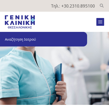
Μετάβαση
Τηλ.: +30.2310.895100
στο
περιεχόμενο
Mai
Men
Αναζήτηση Ιατρού