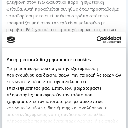
φλεγμονή στον έξω ακουστικό πόρο, η εξωτερική
ωτίτιδα. Αυτή προκαλείται συνήθως όταν προσπαθούμε
να καθαρίσουμε το αυτί με έντονο τρόπο οπότε το
τραυματίζουμε ή όταν το νερό είναι μολυσμένο με
μικρόβια. Εδώ χρειάζεται προσοχή κυρίως στις πισίνες
που δεν τηρούνται οι συνθήκες υγιεινής! Η φλεγμονή
εκδηλώνεται συνήθως με πόνο και πιθανώς βαρηκοΐα,
κνησμό ή και έξοδο υγρού από τον έξω ακουστικό πόρο.
Εξαιρετικά συχνές είναι επίσης και οι μυκητιάσεις, η
Αυτή η ιστοσελίδα χρησιμοποιεί cookies
εκδήλωση των οποίων ευνοείται από την υγρασία και τη
Χρησιμοποιούμε cookie για την εξατομίκευση
ζέστη. Στις περιπτώσεις αυτές χρειάζεται η συμβολή του
περιεχομένου και διαφημίσεων, την παροχή λειτουργιών
γιατρού.
κοινωνικών μέσων και την ανάλυση της
επισκεψιμότητάς μας. Επιπλέον, μοιραζόμαστε
Τέλος, η θάλασσα θέλει προσοχή γιατί είναι πιθανόν ένα
πληροφορίες που αφορούν τον τρόπο που
δυνατό κύμα να προκαλέσει άμεση κάκωση (ρήξη) του
χρησιμοποιείτε τον ιστότοπό μας με συνεργάτες
τυμπάνου. Επίσης, οι καταδύσεις είναι δυνατόν να
κοινωνικών μέσων, διαφήμισης και αναλύσεων, οι
δημιουργήσουν προβλήματα στα αυτιά και κυρίως στο
οποίοι ενδεχομένως να τις συνδυάσουν με άλλες
μέσο τους. Και σε αυτές τις περιπτώσεις, είναι
πληροφορίες που τους έχετε παραχωρήσει ή τις οποίες
απαραίτητη η εξέταση από ειδικό.
έχουν συλλέξει σε σχέση με την από μέρους σας χρήση