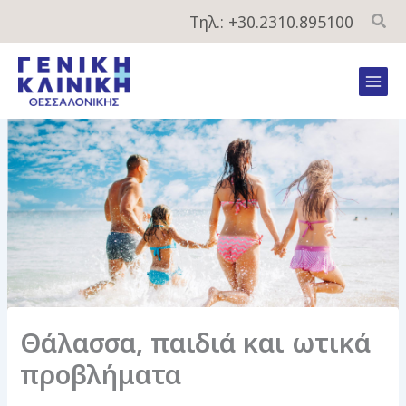
Μετάβαση
Τηλ.: +30.2310.895100
στο
περιεχόμενο
Mai
Men
Θάλασσα, παιδιά και ωτικά
προβλήματα