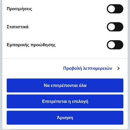
μαστού και ακτινοθεραπεία.
Η Αντένδειξη για Ακτινοθεραπεία στον μαστό ( RT).
Προτιμήσεις
Στατιστικά
Β. Για προφύλαξη σε ασθενείς υψηλού κινδύνου.
Εμπορικής προώθησης
Η Αποδεδειγμένα ή υποψία γενετικής προδιάθεσης .
Το Ιστορικό προηγούμενης Ακτινοθεραπείας στον
Προβολή λεπτομερειών
μαστό (RT).
Να επιτρέπονται όλα
Γ. Η Προτίμηση του ασθενούς.
Επιτρέπεται η επιλογή
Πηγή: (The American Society of Breast Surgeons )
Άρνηση